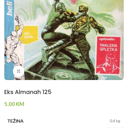
Klikni da povečaš
Eks Almanah 125
5,00
KM
TEŽINA
0,4 kg