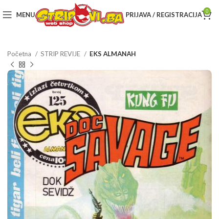
0
MENU
PRIJAVA / REGISTRACIJA
Početna
STRIP REVIJE
EKS ALMANAH