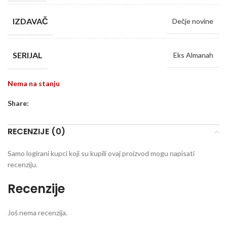
IZDAVAČ
Dečje novine
SERIJAL
Eks Almanah
Nema na stanju
Share:
RECENZIJE (0)
Samo logirani kupci koji su kupili ovaj proizvod mogu napisati
recenziju.
Recenzije
Još nema recenzija.