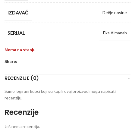
IZDAVAČ
Dečje novine
SERIJAL
Eks Almanah
Nema na stanju
Share:
RECENZIJE (0)
Samo logirani kupci koji su kupili ovaj proizvod mogu napisati
recenziju.
Recenzije
Još nema recenzija.