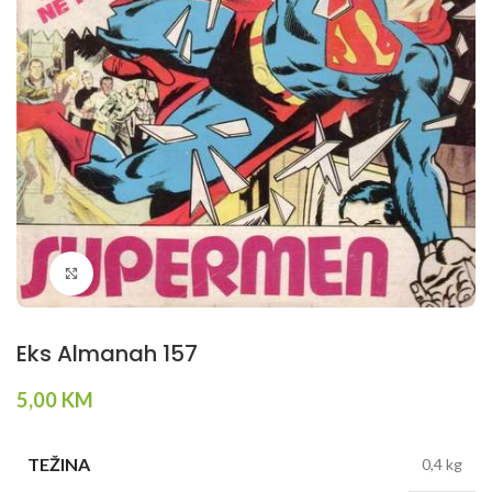
Klikni da povečaš
Eks Almanah 157
5,00
KM
TEŽINA
0,4 kg