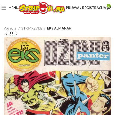
0
MENU
PRIJAVA / REGISTRACIJA
Početna
STRIP REVIJE
EKS ALMANAH