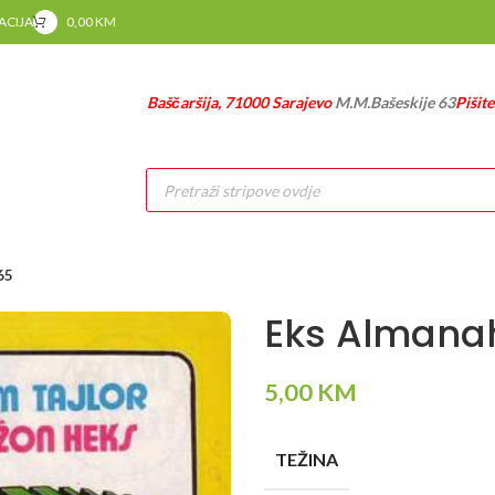
RACIJA
0,00
KM
Baščaršija, 71000 Sarajevo
M.M.Bašeskije 63
Pišit
Products
search
65
Eks Almana
5,00
KM
TEŽINA