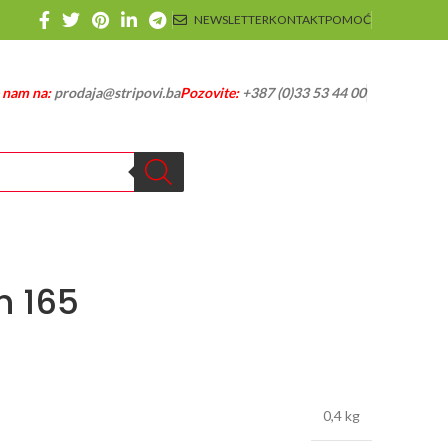
NEWSLETTER
KONTAKT
POMOĆ
e nam na:
prodaja@stripovi.ba
Pozovite:
+387 (0)33 53 44 00
h 165
0,4 kg