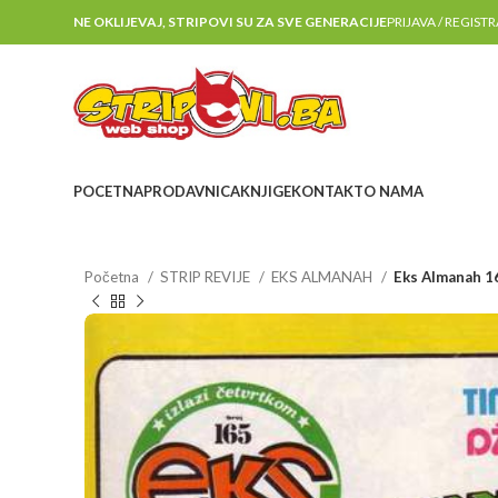
NE OKLIJEVAJ, STRIPOVI SU ZA SVE GENERACIJE
PRIJAVA / REGIST
POCETNA
PRODAVNICA
KNJIGE
KONTAKT
O NAMA
Početna
STRIP REVIJE
EKS ALMANAH
Eks Almanah 1