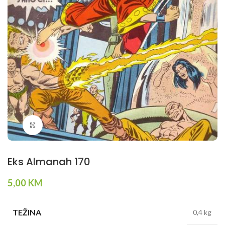
Klikni da povečaš
Eks Almanah 170
5,00
KM
TEŽINA
0,4 kg