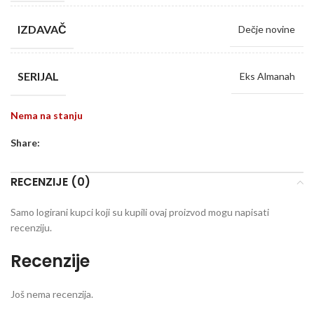
IZDAVAČ
Dečje novine
SERIJAL
Eks Almanah
Nema na stanju
Share:
RECENZIJE (0)
Samo logirani kupci koji su kupili ovaj proizvod mogu napisati
recenziju.
Recenzije
Još nema recenzija.