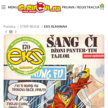
0
MENU
PRIJAVA / REGISTRACIJA
Početna
STRIP REVIJE
EKS ALMANAH