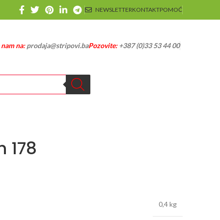
NEWSLETTER
KONTAKT
POMOĆ
e nam na:
prodaja@stripovi.ba
Pozovite:
+387 (0)33 53 44 00
 178
0,4 kg