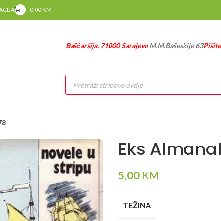
RACIJA
0,00
KM
Baščaršija, 71000 Sarajevo
M.M.Bašeskije 63
Pišit
Products
search
78
Eks Almanah
5,00
KM
TEŽINA