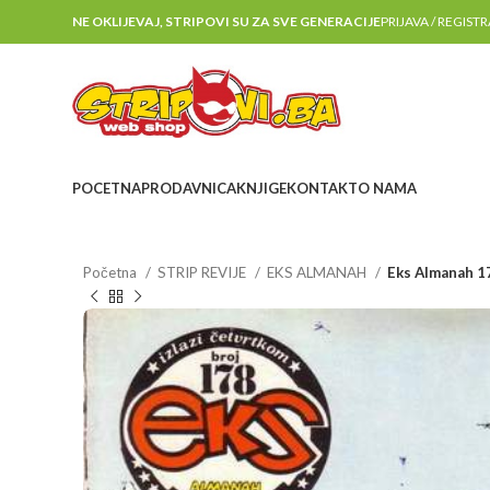
NE OKLIJEVAJ, STRIPOVI SU ZA SVE GENERACIJE
PRIJAVA / REGIST
POCETNA
PRODAVNICA
KNJIGE
KONTAKT
O NAMA
Početna
STRIP REVIJE
EKS ALMANAH
Eks Almanah 1