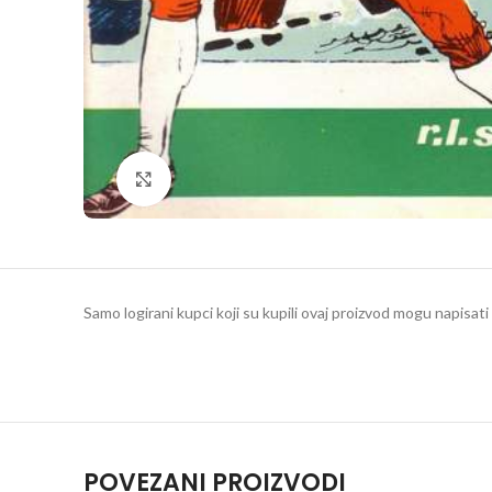
Klikni da povečaš
Samo logirani kupci koji su kupili ovaj proizvod mogu napisati 
POVEZANI PROIZVODI