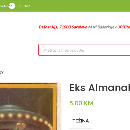
RACIJA
0,00
KM
Baščaršija, 71000 Sarajevo
M.M.Bašeskije 63
Pišit
Products
search
09
Eks Almana
5,00
KM
TEŽINA