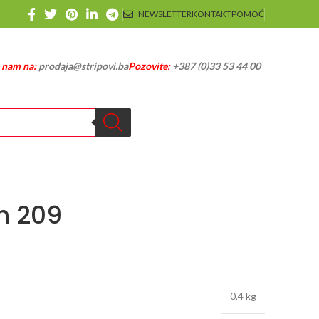
NEWSLETTER
KONTAKT
POMOĆ
e nam na:
prodaja@stripovi.ba
Pozovite:
+387 (0)33 53 44 00
h 209
0,4 kg