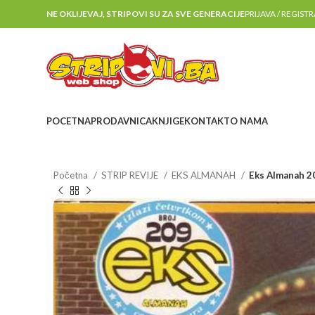
NE OKLIJEVAJ, STRIPOVI SU ZA SVE GENERACIJE
PRIJAVA / REGIST
POCETNA
PRODAVNICA
KNJIGE
KONTAKT
O NAMA
Početna
STRIP REVIJE
EKS ALMANAH
Eks Almanah 2