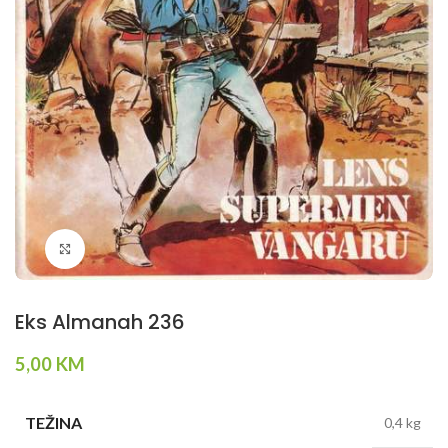
Klikni da povečaš
Eks Almanah 236
5,00
KM
TEŽINA
0,4 kg