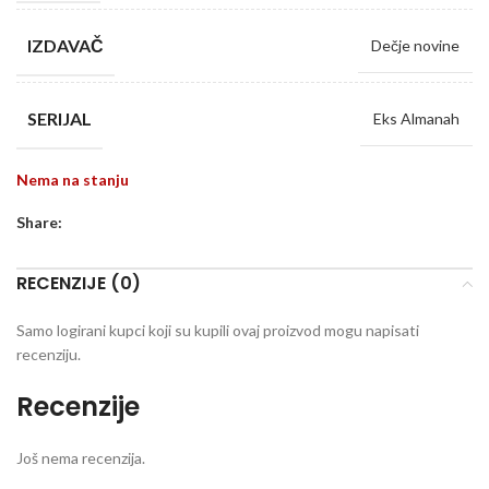
IZDAVAČ
Dečje novine
SERIJAL
Eks Almanah
Nema na stanju
Share:
RECENZIJE (0)
Samo logirani kupci koji su kupili ovaj proizvod mogu napisati
recenziju.
Recenzije
Još nema recenzija.