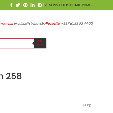
NEWSLETTER
KONTAKT
POMOĆ
e nam na:
prodaja@stripovi.ba
Pozovite:
+387 (0)33 53 44 00
h 258
0,4 kg