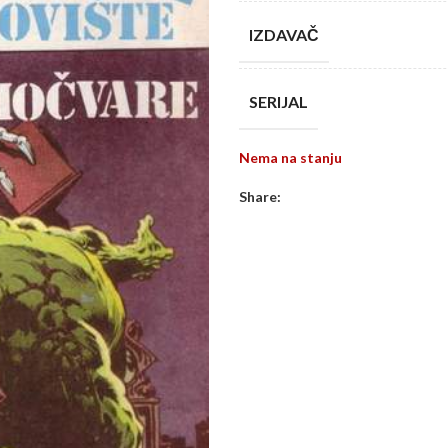
IZDAVAČ
SERIJAL
Nema na stanju
Share: