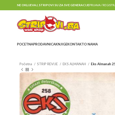
NE OKLIJEVAJ, STRIPOVI SU ZA SVE GENERACIJE
PRIJAVA / REGIST
POCETNA
PRODAVNICA
KNJIGE
KONTAKT
O NAMA
Početna
STRIP REVIJE
EKS ALMANAH
Eks Almanah 2