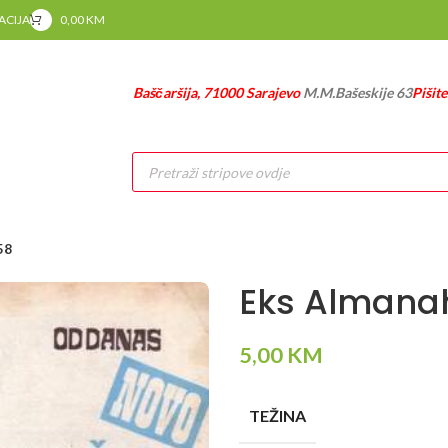
RACIJA
0,00
KM
Baščaršija, 71000 Sarajevo
M.M.Bašeskije 63
Pišit
Products
search
58
Eks Almana
5,00
KM
TEŽINA