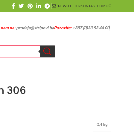
NEWSLETTER
KONTAKT
POMOĆ
e nam na:
prodaja@stripovi.ba
Pozovite:
+387 (0)33 53 44 00
h 306
0,4 kg