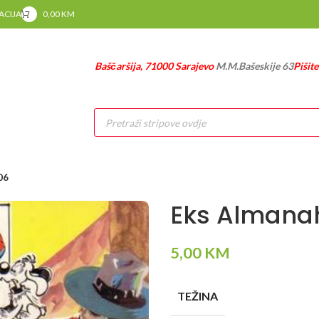
RACIJA
0,00
KM
Baščaršija, 71000 Sarajevo
M.M.Bašeskije 63
Pišit
Products
search
06
Eks Almana
5,00
KM
TEŽINA