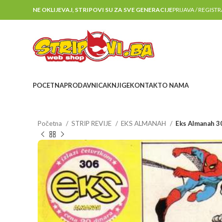
NE OKLIJEVAJ, STRIPOVI SU ZA SVE GENERACIJE
PRIJAVA / REGIST
POCETNA
PRODAVNICA
KNJIGE
KONTAKT
O NAMA
Početna
STRIP REVIJE
EKS ALMANAH
Eks Almanah 3