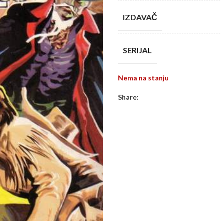
IZDAVAČ
SERIJAL
Nema na stanju
Share: