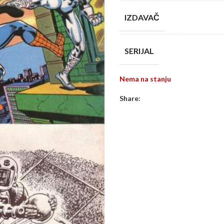
IZDAVAČ
SERIJAL
Nema na stanju
Share: