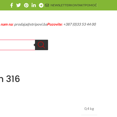
NEWSLETTER
KONTAKT
POMOĆ
e nam na:
prodaja@stripovi.ba
Pozovite:
+387 (0)33 53 44 00
h 316
0,4 kg