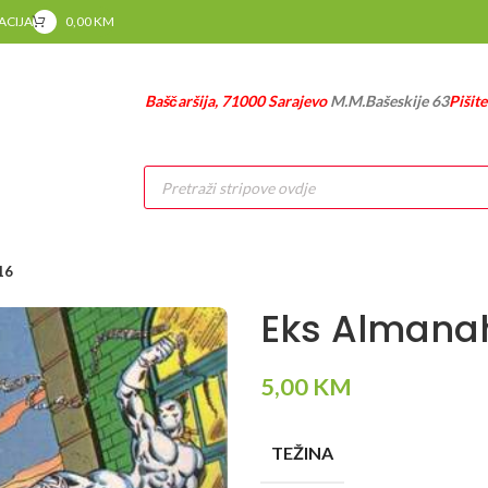
RACIJA
0,00
KM
Baščaršija, 71000 Sarajevo
M.M.Bašeskije 63
Pišit
Products
search
16
Eks Almana
5,00
KM
TEŽINA