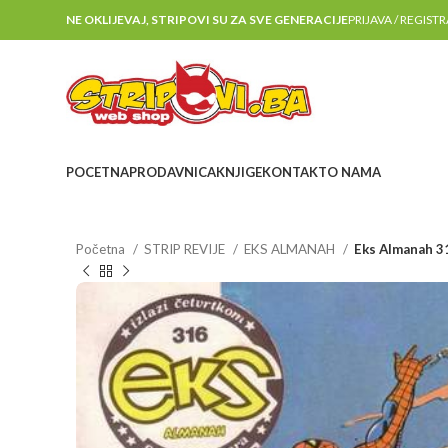
NE OKLIJEVAJ, STRIPOVI SU ZA SVE GENERACIJE
PRIJAVA / REGIST
POCETNA
PRODAVNICA
KNJIGE
KONTAKT
O NAMA
Početna
STRIP REVIJE
EKS ALMANAH
Eks Almanah 3