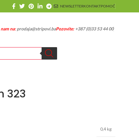
NEWSLETTER
KONTAKT
POMOĆ
e nam na:
prodaja@stripovi.ba
Pozovite:
+387 (0)33 53 44 00
h 323
0,4 kg