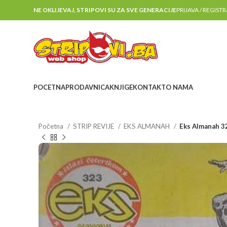
NE OKLIJEVAJ, STRIPOVI SU ZA SVE GENERACIJE
PRIJAVA / REGIST
POCETNA
PRODAVNICA
KNJIGE
KONTAKT
O NAMA
Početna
STRIP REVIJE
EKS ALMANAH
Eks Almanah 3