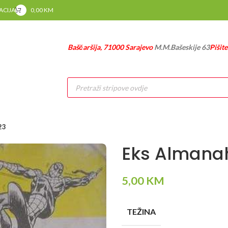
RACIJA
0,00
KM
Baščaršija, 71000 Sarajevo
M.M.Bašeskije 63
Pišit
Products
search
23
Eks Almana
5,00
KM
TEŽINA