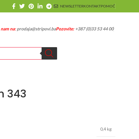
NEWSLETTER
KONTAKT
POMOĆ
e nam na:
prodaja@stripovi.ba
Pozovite:
+387 (0)33 53 44 00
h 343
0,4 kg