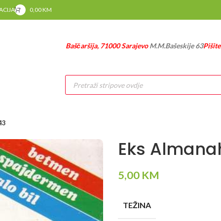
RACIJA
0,00
KM
Baščaršija, 71000 Sarajevo
M.M.Bašeskije 63
Pišit
Products
search
43
Eks Almana
5,00
KM
TEŽINA