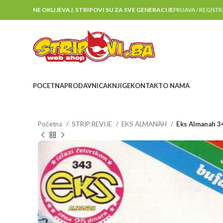
NE OKLIJEVAJ, STRIPOVI SU ZA SVE GENERACIJE
PRIJAVA / REGIST
POCETNA
PRODAVNICA
KNJIGE
KONTAKT
O NAMA
Početna
STRIP REVIJE
EKS ALMANAH
Eks Almanah 3