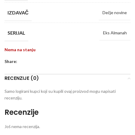
IZDAVAČ
Dečje novine
SERIJAL
Eks Almanah
Nema na stanju
Share:
RECENZIJE (0)
Samo logirani kupci koji su kupili ovaj proizvod mogu napisati
recenziju.
Recenzije
Još nema recenzija.