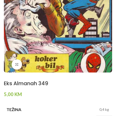
Klikni da povečaš
Eks Almanah 349
5,00
KM
TEŽINA
0,4 kg