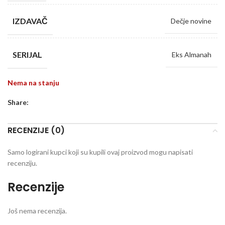
IZDAVAČ
Dečje novine
SERIJAL
Eks Almanah
Nema na stanju
Share:
RECENZIJE (0)
Samo logirani kupci koji su kupili ovaj proizvod mogu napisati
recenziju.
Recenzije
Još nema recenzija.