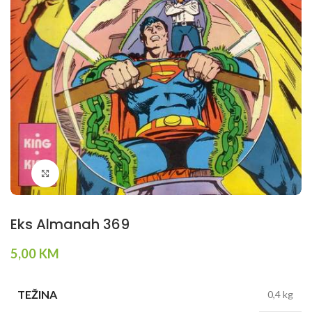
Klikni da povečaš
Eks Almanah 369
5,00
KM
TEŽINA
0,4 kg