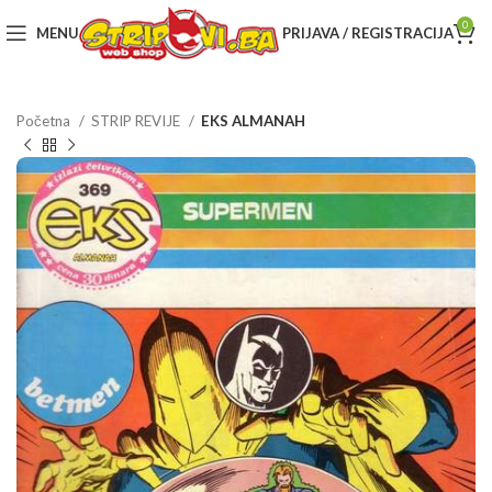
0
MENU
PRIJAVA / REGISTRACIJA
Početna
STRIP REVIJE
EKS ALMANAH