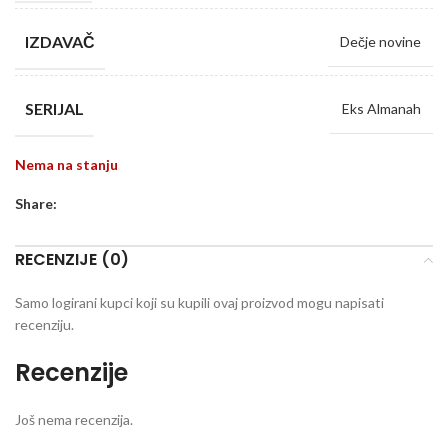
IZDAVAČ
Dečje novine
SERIJAL
Eks Almanah
Nema na stanju
Share:
RECENZIJE (0)
Samo logirani kupci koji su kupili ovaj proizvod mogu napisati
recenziju.
Recenzije
Još nema recenzija.