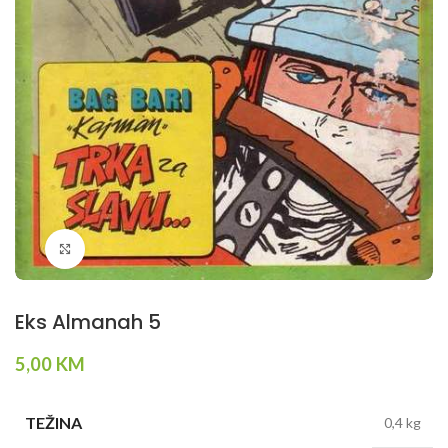
Klikni da povečaš
Eks Almanah 5
5,00
KM
TEŽINA
0,4 kg