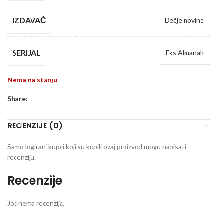
IZDAVAČ
Dečje novine
SERIJAL
Eks Almanah
Nema na stanju
Share:
RECENZIJE (0)
Samo logirani kupci koji su kupili ovaj proizvod mogu napisati
recenziju.
Recenzije
Još nema recenzija.