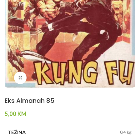
Klikni da povečaš
Eks Almanah 85
5,00
KM
TEŽINA
0,4 kg