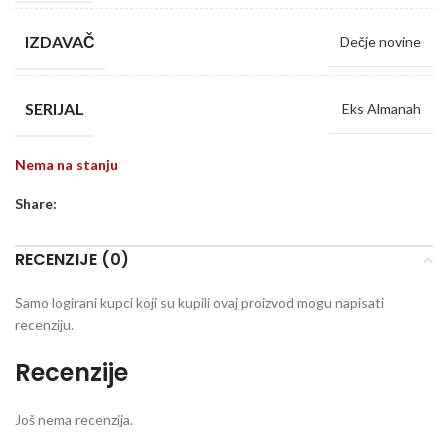
IZDAVAČ
Dečje novine
SERIJAL
Eks Almanah
Nema na stanju
Share:
RECENZIJE (0)
Samo logirani kupci koji su kupili ovaj proizvod mogu napisati
recenziju.
Recenzije
Još nema recenzija.