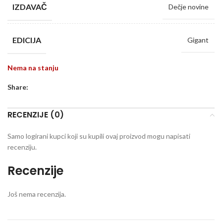
IZDAVAČ
Dečje novine
EDICIJA
Gigant
Nema na stanju
Share:
RECENZIJE (0)
Samo logirani kupci koji su kupili ovaj proizvod mogu napisati
recenziju.
Recenzije
Još nema recenzija.