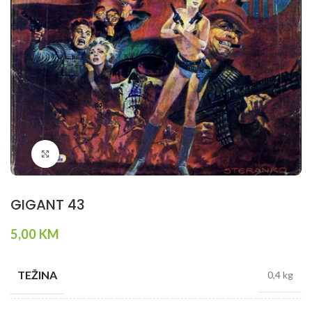
Klikni da povečaš
GIGANT 43
5,00
KM
TEŽINA
0,4 kg