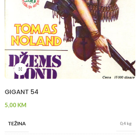
Klikni da povečaš
GIGANT 54
5,00
KM
TEŽINA
0,4 kg