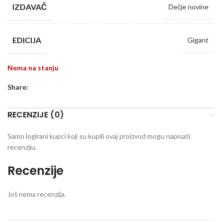
IZDAVAČ
Dečje novine
EDICIJA
Gigant
Nema na stanju
Share:
RECENZIJE (0)
Samo logirani kupci koji su kupili ovaj proizvod mogu napisati
recenziju.
Recenzije
Još nema recenzija.