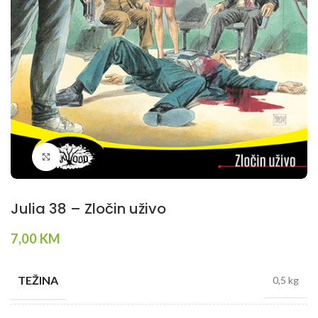
Klikni da povečaš
Julia 38 – Zločin uživo
7,00
KM
TEŽINA
0,5 kg