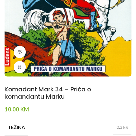
360 product view
Klikni da povečaš
Komadant Mark 34 – Priča o
komandantu Marku
10,00
KM
TEŽINA
0,3 kg