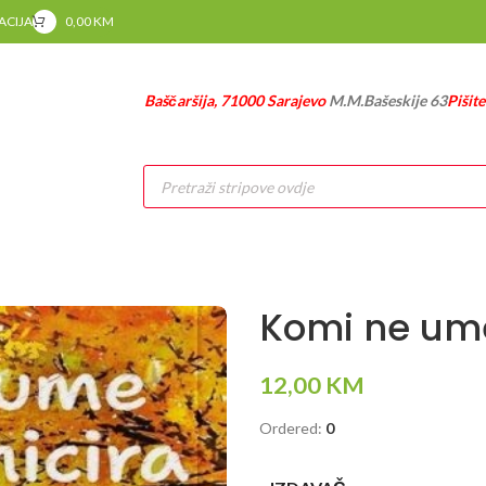
RACIJA
0,00
KM
Baščaršija, 71000 Sarajevo
M.M.Bašeskije 63
Pišit
Products
search
Komi ne ume
12,00
KM
Ordered:
0