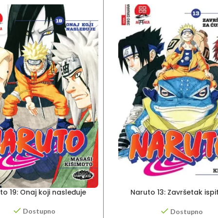
to 19: Onaj koji nasleđuje
Naruto 13: Završetak ispi
ćunine
Dostupno
Dostupno