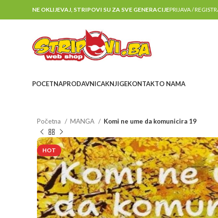
NE OKLIJEVAJ, STRIPOVI SU ZA SVE GENERACIJE
PRIJAVA / REGIST
POCETNA
PRODAVNICA
KNJIGE
KONTAKT
O NAMA
Početna
MANGA
Komi ne ume da komunicira 19
HOT