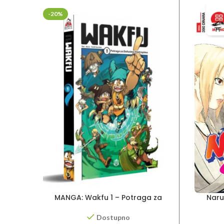
-20%
MANGA: Wakfu 1 – Potraga za
Naru
Dofusima Eliotropima
Dostupno