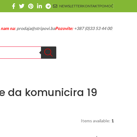
NEWSLETTER
KONTAKT
POMOĆ
e nam na:
prodaja@stripovi.ba
Pozovite:
+387 (0)33 53 44 00
 da komunicira 19
Items available:
1