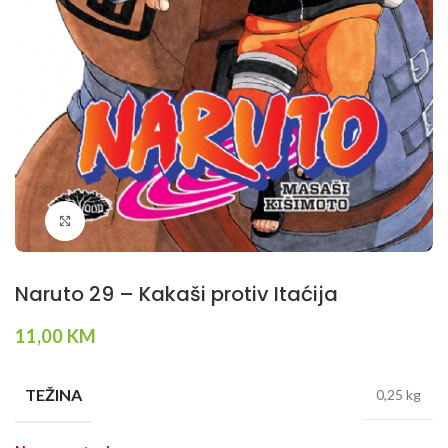
Klikni da povečaš
Naruto 29 – Kakaši protiv Itaćija
11,00
KM
TEŽINA
0,25 kg