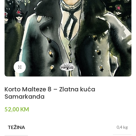
Klikni da povečaš
Korto Malteze 8 – Zlatna kuća
Samarkanda
52,00
KM
TEŽINA
0,4 kg