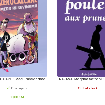
LCARE – Među ruševinama
NAJAVA: Marjane Satrapi –
aux prunes
Out of stock
Dostupno
30,00
KM