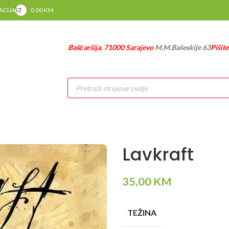
RACIJA
0,00
KM
Baščaršija, 71000 Sarajevo
M.M.Bašeskije 63
Pišit
Products
search
Lavkraft
35,00
KM
TEŽINA