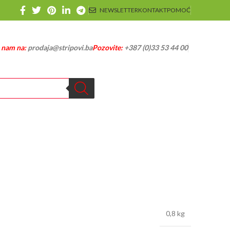
NEWSLETTER
KONTAKT
POMOĆ
e nam na:
prodaja@stripovi.ba
Pozovite:
+387 (0)33 53 44 00
0,8 kg