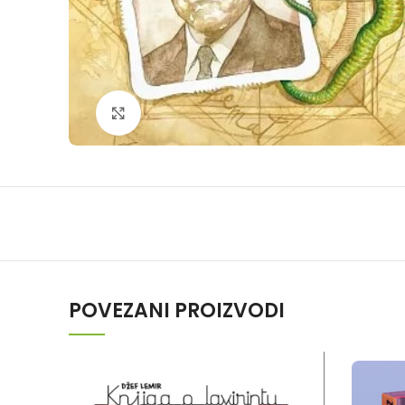
Klikni da povečaš
POVEZANI PROIZVODI