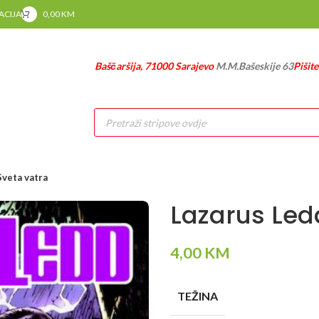
RACIJA
0,00
KM
Baščaršija, 71000 Sarajevo
M.M.Bašeskije 63
Pišit
Products
search
Sveta vatra
Lazarus Led
4,00
KM
TEŽINA