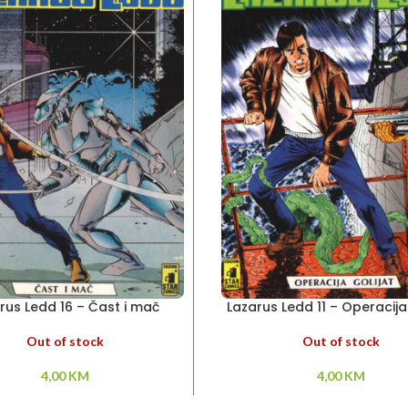
rus Ledd 16 – Čast i mač
Lazarus Ledd 11 – Operacija
Out of stock
Out of stock
4,00
KM
4,00
KM