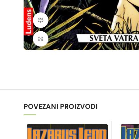
360 product view
Klikni da povečaš
POVEZANI PROIZVODI