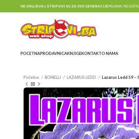
NE OKLIJEVAJ, STRIPOVI SU ZA SVE GENERACIJE
PRIJAVA / REGIST
POCETNA
PRODAVNICA
KNJIGE
KONTAKT
O NAMA
Početna
BONELLI
LAZARUS LEDD
Lazarus Ledd 59 – 