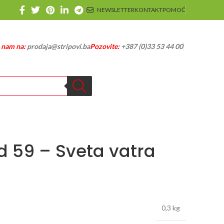
NEWSLETTER
KONTAKT
POMOĆ
e nam na:
prodaja@stripovi.ba
Pozovite:
+387 (0)33 53 44 00
d 59 – Sveta vatra
0,3 kg