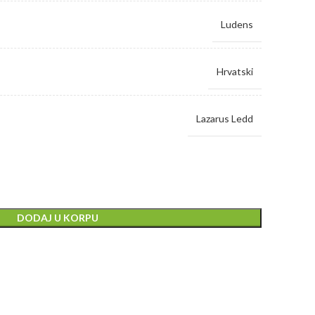
Ludens
Hrvatski
Lazarus Ledd
DODAJ U KORPU