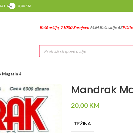
RACIJA
0,00
KM
Baščaršija, 71000 Sarajevo
M.M.Bašeskije 63
Pišit
Products
search
 Magazin 4
Mandrak Ma
20,00
KM
TEŽINA