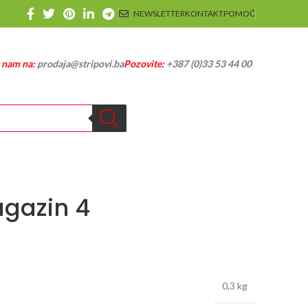
NEWSLETTER
KONTAKT
POMOĆ
e nam na:
prodaja@stripovi.ba
Pozovite:
+387 (0)33 53 44 00
gazin 4
0,3 kg