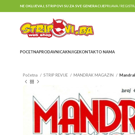
NE OKLIJEVAJ, STRIPOVI SU ZA SVE GENERACIJE
PRIJAVA / REGIST
POCETNA
PRODAVNICA
KNJIGE
KONTAKT
O NAMA
Početna
STRIP REVIJE
MANDRAK MAGAZIN
Mandrak