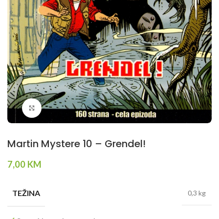
Klikni da povečaš
Martin Mystere 10 – Grendel!
7,00
KM
TEŽINA
0,3 kg