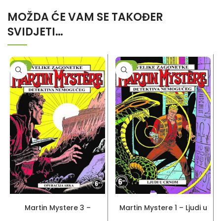
MOŽDA ĆE VAM SE TAKOĐER
SVIDJETI…
-10%
-10%
DODAJ U KORPU
DODAJ U KORPU
Martin Mystere 3 –
Martin Mystere 1 – Ljudi u
Operacija Arka
crnom