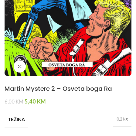
Klikni da povečaš
Martin Mystere 2 – Osveta boga Ra
Original
Current
5,40
KM
6,00
KM
price
price
was:
is:
TEŽINA
0,2 kg
6,00 KM.
5,40 KM.