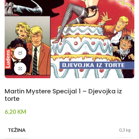
360 product view
Klikni da povečaš
Martin Mystere Specijal 1 – Djevojka iz
torte
6,20
KM
TEŽINA
0,3 kg