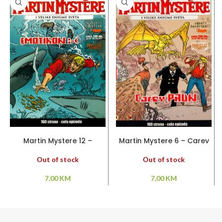
PROČITAJ VIŠE
PROČITAJ VIŠE
Martin Mystere 12 –
Martin Mystere 6 – Carev
Emotikon :-(
paun
Out of stock
Out of stock
7,00
KM
7,00
KM