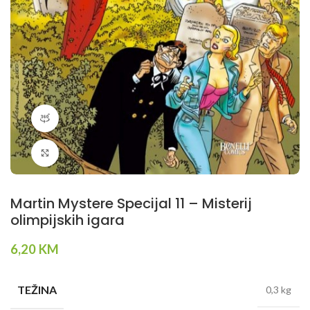
360 product view
Klikni da povečaš
Martin Mystere Specijal 11 – Misterij
olimpijskih igara
6,20
KM
TEŽINA
0,3 kg