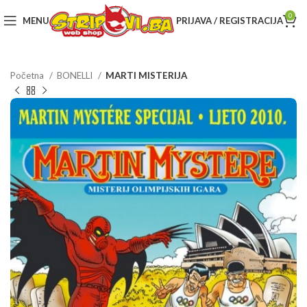
0
MENU
PRIJAVA / REGISTRACIJA
Početna
BONELLI
MARTI MISTERIJA