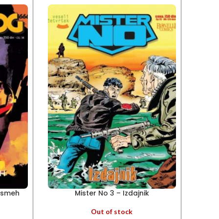
i smeh
Mister No 3 – Izdajnik
M
Out of stock