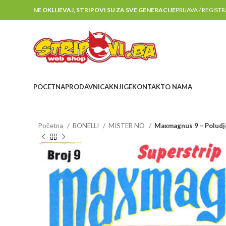
NE OKLIJEVAJ, STRIPOVI SU ZA SVE GENERACIJE
PRIJAVA / REGIST
POCETNA
PRODAVNICA
KNJIGE
KONTAKT
O NAMA
Početna
BONELLI
MISTER NO
Maxmagnus 9 – Poludje