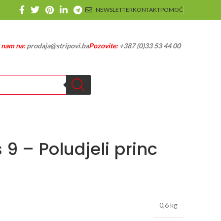
NEWSLETTER
KONTAKT
POMOĆ
e nam na:
prodaja@stripovi.ba
Pozovite:
+387 (0)33 53 44 00
 – Poludjeli princ
0,6 kg