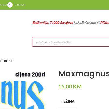
RACIJA
0,00
KM
Baščaršija, 71000 Sarajevo
M.M.Bašeskije 63
Pišit
Products
search
li princ
Maxmagnus 9
15,00
KM
TEŽINA