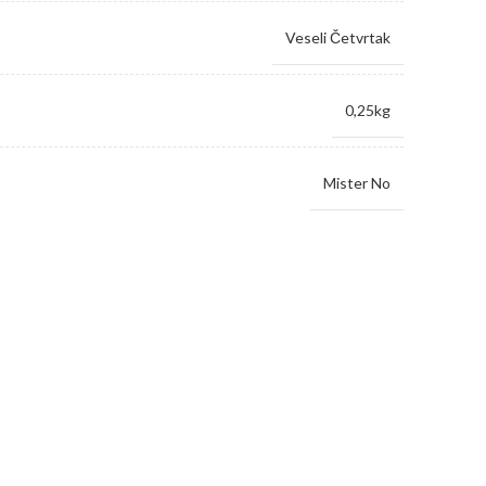
Veseli Četvrtak
0,25kg
Mister No