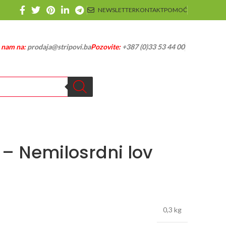
NEWSLETTER
KONTAKT
POMOĆ
e nam na:
prodaja@stripovi.ba
Pozovite:
+387 (0)33 53 44 00
 – Nemilosrdni lov
0,3 kg