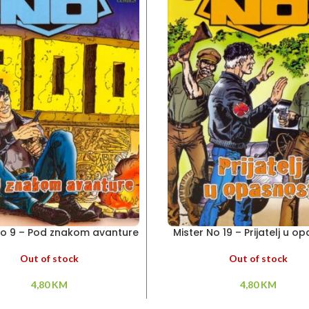
No 9 – Pod znakom avanture
Mister No 19 – Prijatelj u o
Out of stock
Out of stock
4,80
KM
4,80
KM