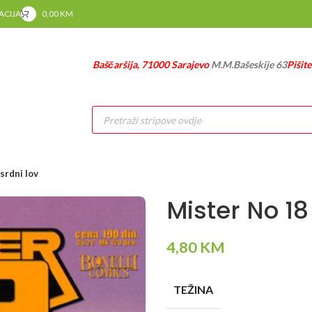
RACIJA
0,00
KM
Baščaršija, 71000 Sarajevo
M.M.Bašeskije 63
Pišit
Products
search
srdni lov
Mister No 18
4,80
KM
TEŽINA