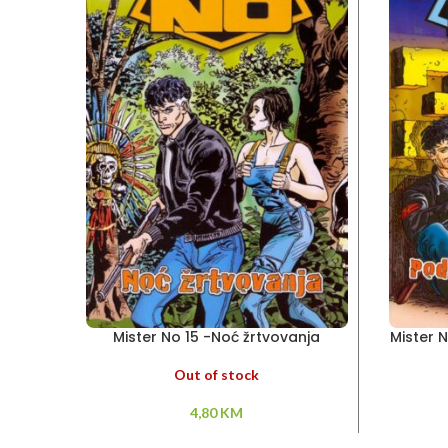
Mister No 15 -Noć žrtvovanja
Mister 
Out of stock
4,80
KM