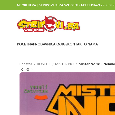
NE OKLIJEVAJ, STRIPOVI SU ZA SVE GENERACIJE
PRIJAVA / REGIST
POCETNA
PRODAVNICA
KNJIGE
KONTAKT
O NAMA
Početna
BONELLI
MISTER NO
Mister No 18 – Nemilo