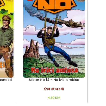
pasnosti
Mister No 14 – Na ivici ambisa
Out of stock
4,80
KM