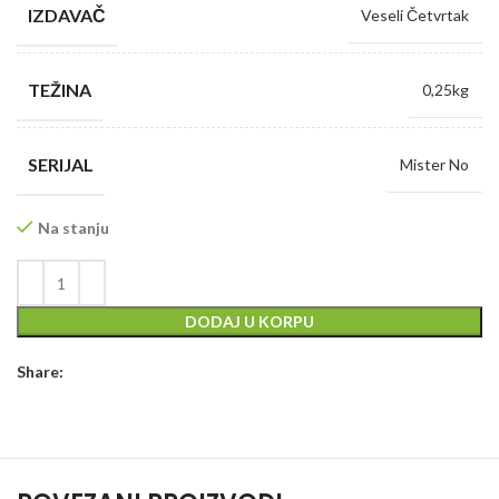
IZDAVAČ
Veseli Četvrtak
TEŽINA
0,25kg
SERIJAL
Mister No
Na stanju
DODAJ U KORPU
Share: