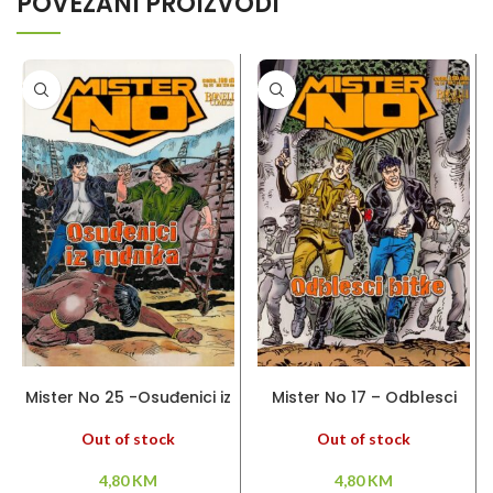
POVEZANI PROIZVODI
PROČITAJ VIŠE
PROČITAJ VIŠE
Mister No 25 -Osuđenici iz
Mister No 17 – Odblesci
rudnika
bitke
Out of stock
Out of stock
4,80
KM
4,80
KM