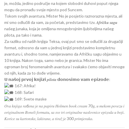
je, možda, jedino područje na kojem slobodni duhovi poput njega
mogu da pronađu svoje mjesto pod Suncem.
Tokom svojih avantura, Mister No je posjetio raznorazna mjesta, ali
mi smo odlučili da vam, za početak, predstavimo tzv. 𝑨𝒇𝒓𝒊𝒄̌𝒌𝒖 𝒔𝒂𝒈𝒖
našeg junaka, koja je omiljena mnogobrojnim ljubiteljima našeg
pilota, pa tako i nama.
Za razliku od naših knjiga Teksa, ovaj put smo se odlučili za drugačiji
format, odnosno da vam u jednoj knjizi predstavimo kompletnu
avanturu i, shodno tome, namjeravamo da Afričku sagu objavimo u
10 knjiga. Nakon toga, samo nebo je granica. Mister No ima
ogroman broj fenomenalnih avantura i svakako ćemo objaviti mnoge
od njih, kada za to dođe vrijeme.
𝗨 𝗻𝗮𝘀̌𝗼𝗷 𝗽𝗿𝘃𝗼𝗷 𝗸𝗻𝗷𝗶𝘇𝗶 𝒑𝒊𝒍𝒐𝒕𝒂 𝗱𝗼𝗻𝗼𝘀𝗶𝗺𝗼 𝘃𝗮𝗺 𝗲𝗽𝗶𝘇𝗼𝗱𝗲:
167: Afrika!
168: Safari
169: Svete maske
𝑂𝑣𝑎 𝑘𝑛𝑗𝑖𝑔𝑎 𝑟𝑎đ𝑒𝑛𝑎 𝑗𝑒 𝑛𝑎 𝑝𝑎𝑝𝑖𝑟𝑢 𝐻𝑜𝑙𝑚𝑒𝑛 𝑏𝑜𝑜𝑘 𝑐𝑟𝑒𝑎𝑚 70𝑔, 𝑢 𝑚𝑒𝑘𝑜𝑚 𝑝𝑜𝑣𝑒𝑧𝑢 𝑖
𝑜𝑟𝑖𝑔𝑖𝑛𝑎𝑙𝑛𝑜𝑚 𝐵𝑜𝑛𝑒𝑙𝑖 𝑓𝑜𝑟𝑚𝑎𝑡𝑢, 𝑠𝑎 𝑠𝑣𝑒 𝑡𝑟𝑖 𝑜𝑟𝑖𝑔𝑖𝑛𝑎𝑙𝑛𝑒 𝑛𝑎𝑠𝑙𝑜𝑣𝑛𝑖𝑐𝑒 𝑒𝑝𝑖𝑧𝑜𝑑𝑎 𝑢 𝑏𝑜𝑗𝑖.
𝐾𝑜𝑟𝑖𝑐𝑒 𝑠𝑢 𝑘𝑎𝑟𝑡𝑜𝑛𝑠𝑘𝑒, 𝑙𝑎𝑘𝑖𝑟𝑎𝑛𝑒, 𝑎 𝑡𝑖𝑟𝑎𝑧̌ 𝑗𝑒 300 𝑝𝑟𝑖𝑚𝑗𝑒𝑟𝑎𝑘𝑎.