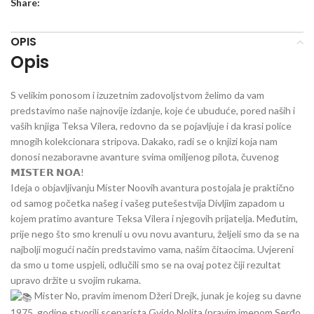
Share:
OPIS
Opis
S velikim ponosom i izuzetnim zadovoljstvom želimo da vam
predstavimo naše najnovije izdanje, koje će ubuduće, pored naših i
vaših knjiga Teksa Vilera, redovno da se pojavljuje i da krasi police
mnogih kolekcionara stripova. Dakako, radi se o knjizi koja nam
donosi nezaboravne avanture svima omiljenog pilota, čuvenog
𝗠𝗜𝗦𝗧𝗘𝗥 𝗡𝗢𝗔!
Ideja o objavljivanju Mister Noovih avantura postojala je praktično
od samog početka našeg i vašeg putešestvija Divljim zapadom u
kojem pratimo avanture Teksa Vilera i njegovih prijatelja. Međutim,
prije nego što smo krenuli u ovu novu avanturu, željeli smo da se na
najbolji mogući način predstavimo vama, našim čitaocima. Uvjereni
da smo u tome uspjeli, odlučili smo se na ovaj potez čiji rezultat
upravo držite u svojim rukama.
Mister No, pravim imenom Džeri Drejk, junak je kojeg su davne
1975. godine stvorili scenarista Gvido Nolita (pravim imenom Serđo