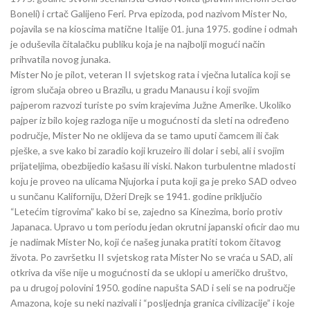
Boneli) i crtač Galijeno Feri. Prva epizoda, pod nazivom Mister No,
pojavila se na kioscima matične Italije 01. juna 1975. godine i odmah
je oduševila čitalačku publiku koja je na najbolji mogući način
prihvatila novog junaka.
Mister No je pilot, veteran II svjetskog rata i vječna lutalica koji se
igrom slučaja obreo u Brazilu, u gradu Manausu i koji svojim
pajperom razvozi turiste po svim krajevima Južne Amerike. Ukoliko
pajper iz bilo kojeg razloga nije u mogućnosti da sleti na određeno
područje, Mister No ne oklijeva da se tamo uputi čamcem ili čak
pješke, a sve kako bi zaradio koji kruzeiro ili dolar i sebi, ali i svojim
prijateljima, obezbijedio kašasu ili viski. Nakon turbulentne mladosti
koju je proveo na ulicama Njujorka i puta koji ga je preko SAD odveo
u sunčanu Kaliforniju, Džeri Drejk se 1941. godine priključio
“Letećim tigrovima” kako bi se, zajedno sa Kinezima, borio protiv
Japanaca. Upravo u tom periodu jedan okrutni japanski oficir dao mu
je nadimak Mister No, koji će našeg junaka pratiti tokom čitavog
života. Po završetku II svjetskog rata Mister No se vraća u SAD, ali
otkriva da više nije u mogućnosti da se uklopi u američko društvo,
pa u drugoj polovini 1950. godine napušta SAD i seli se na područje
Amazona, koje su neki nazivali i “posljednja granica civilizacije” i koje