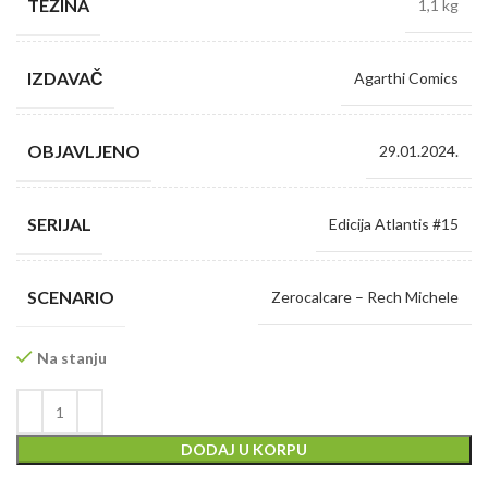
TEŽINA
1,1 kg
32,00 KM.
25,60 KM.
IZDAVAČ
Agarthi Comics
OBJAVLJENO
29.01.2024.
SERIJAL
Edicija Atlantis #15
SCENARIO
Zerocalcare – Rech Michele
Na stanju
DODAJ U KORPU