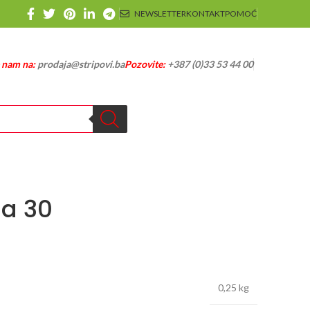
NEWSLETTER
KONTAKT
POMOĆ
e nam na:
prodaja@stripovi.ba
Pozovite:
+387 (0)33 53 44 00
a 30
0,25 kg