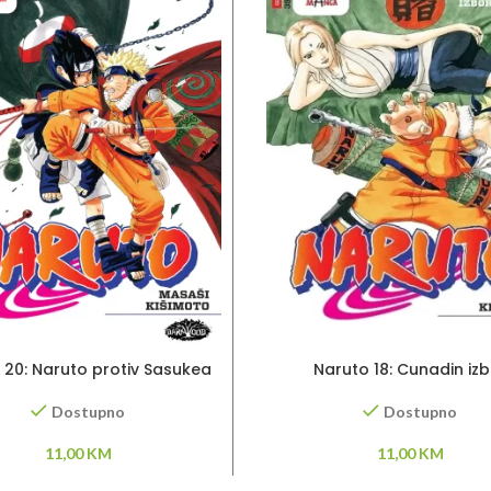
 20: Naruto protiv Sasukea
Naruto 18: Cunadin izb
Dostupno
Dostupno
11,00
KM
11,00
KM