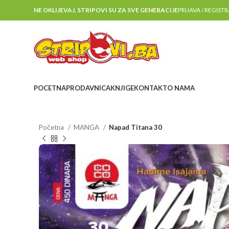
NE OKLIJEVAJ, STRIPOVI SU ZA SVE GENERACIJE
PRIJAVA / REGIST
POCETNA
PRODAVNICA
KNJIGE
KONTAKT
O NAMA
Početna
MANGA
Napad Titana 30