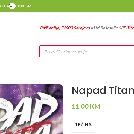
RACIJA
0,00
KM
Baščaršija, 71000 Sarajevo
M.M.Bašeskije 63
Pišit
Products
search
Napad Titan
11,00
KM
TEŽINA