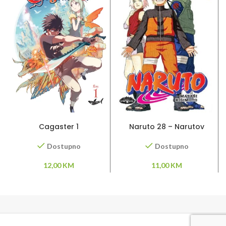
DODAJ U KORPU
DODAJ U KORPU
Cagaster 1
Naruto 28 – Narutov
povratak
Dostupno
Dostupno
12,00
KM
11,00
KM