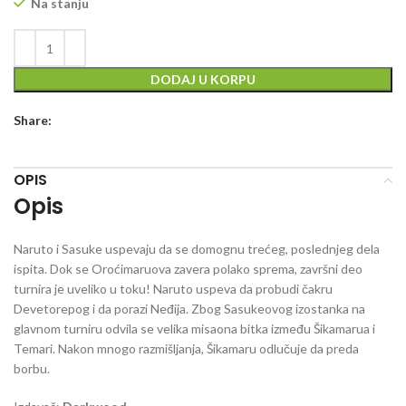
Na stanju
DODAJ U KORPU
Share:
OPIS
Opis
Naruto i Sasuke uspevaju da se domognu trećeg, poslednjeg dela
ispita. Dok se Oroćimaruova zavera polako sprema, završni deo
turnira je uveliko u toku! Naruto uspeva da probudi čakru
Devetorepog i da porazi Neđija. Zbog Sasukeovog izostanka na
glavnom turniru odvila se velika misaona bitka između Šikamarua i
Temari. Nakon mnogo razmišljanja, Šikamaru odlučuje da preda
borbu.