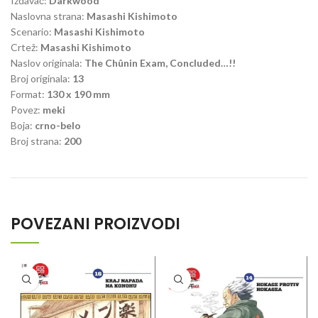
Izdavač:
Darkwood
Naslovna strana:
Masashi Kishimoto
Scenario:
Masashi Kishimoto
Crtež:
Masashi Kishimoto
Naslov originala:
The Chûnin Exam, Concluded…!!
Broj originala:
13
Format:
130 x 190 mm
Povez:
meki
Boja:
crno-belo
Broj strana:
200
POVEZANI PROIZVODI