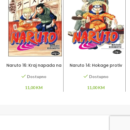
DODAJ U KORPU
DODAJ U KORPU
Naruto 16: Kraj napada na
Naruto 14: Hokage protiv
Konohu
Hokagea
Dostupno
Dostupno
11,00
KM
11,00
KM