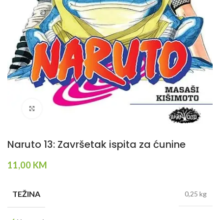
Klikni da povečaš
Naruto 13: Završetak ispita za ćunine
11,00
KM
TEŽINA
0,25 kg