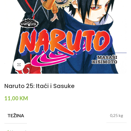
Klikni da povečaš
Naruto 25: Itaći i Sasuke
11,00
KM
TEŽINA
0,25 kg