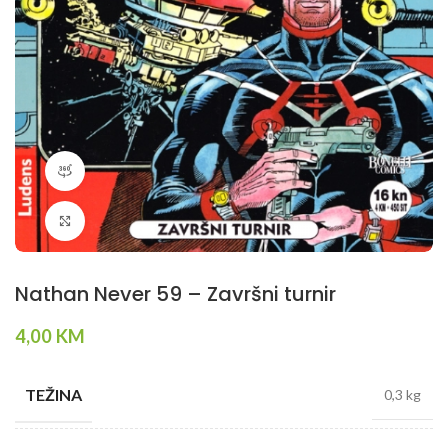
360 product view
Klikni da povečaš
Nathan Never 59 – Završni turnir
4,00
KM
TEŽINA
0,3 kg