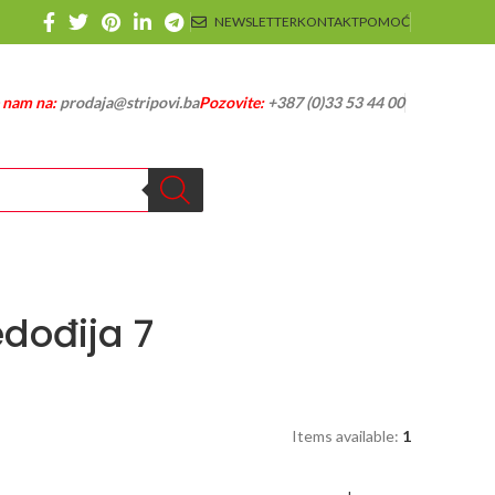
NEWSLETTER
KONTAKT
POMOĆ
e nam na:
prodaja@stripovi.ba
Pozovite:
+387 (0)33 53 44 00
dođija 7
Items available:
1