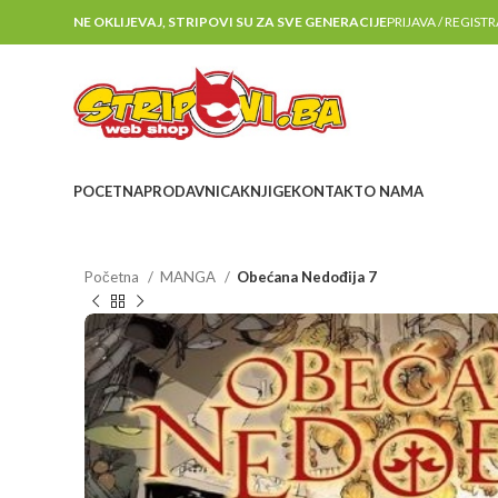
NE OKLIJEVAJ, STRIPOVI SU ZA SVE GENERACIJE
PRIJAVA / REGIST
POCETNA
PRODAVNICA
KNJIGE
KONTAKT
O NAMA
Početna
MANGA
Obećana Nedođija 7