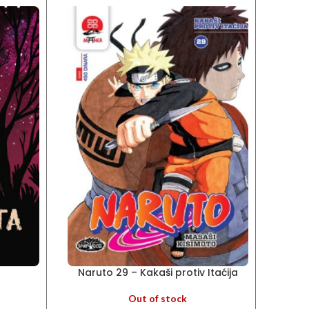
-20%
Naruto 29 – Kakaši protiv Itaćija
Out of stock