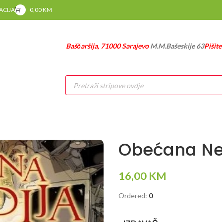
RACIJA
0,00
KM
Baščaršija, 71000 Sarajevo
M.M.Bašeskije 63
Pišit
Products
search
Obećana Ne
16,00
KM
Ordered:
0