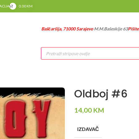
RACIJA
0,00
KM
Baščaršija, 71000 Sarajevo
M.M.Bašeskije 63
Pišit
Products
search
Oldboj #6
14,00
KM
IZDAVAČ