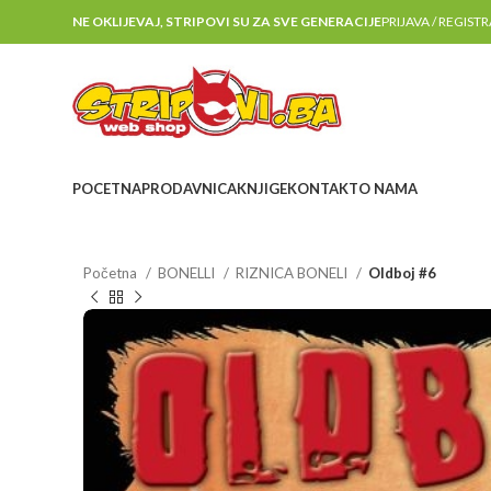
NE OKLIJEVAJ, STRIPOVI SU ZA SVE GENERACIJE
PRIJAVA / REGIST
POCETNA
PRODAVNICA
KNJIGE
KONTAKT
O NAMA
Početna
BONELLI
RIZNICA BONELI
Oldboj #6