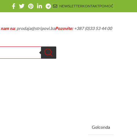
NEWSLETTER
KONTAKT
POMOĆ
e nam na:
prodaja@stripovi.ba
Pozovite:
+387 (0)33 53 44 00
Golconda