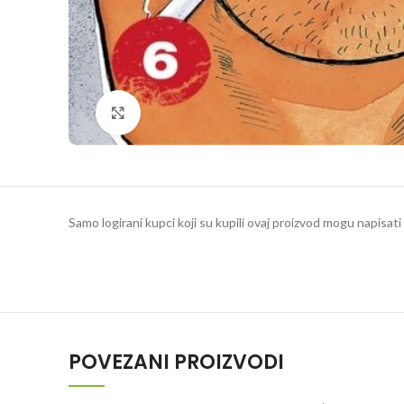
Klikni da povečaš
Samo logirani kupci koji su kupili ovaj proizvod mogu napisati 
POVEZANI PROIZVODI