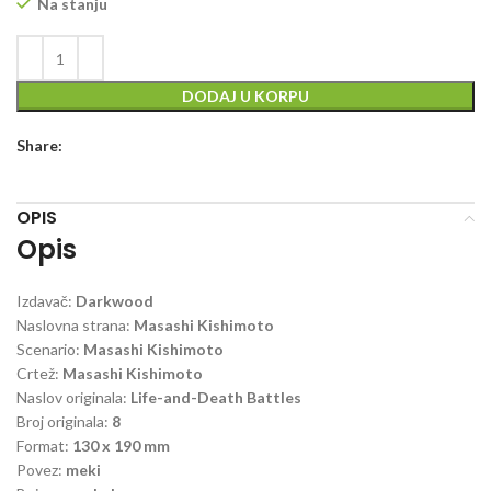
Na stanju
DODAJ U KORPU
Share:
OPIS
Opis
Izdavač:
Darkwood
Naslovna strana:
Masashi Kishimoto
Scenario:
Masashi Kishimoto
Crtež:
Masashi Kishimoto
Naslov originala:
Life-and-Death Battles
Broj originala:
8
Format:
130 x 190 mm
Povez:
meki