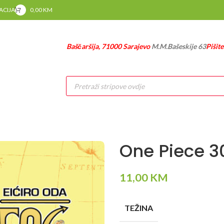
RACIJA
0,00
KM
Baščaršija, 71000 Sarajevo
M.M.Bašeskije 63
Pišit
Products
search
One Piece 3
11,00
KM
TEŽINA