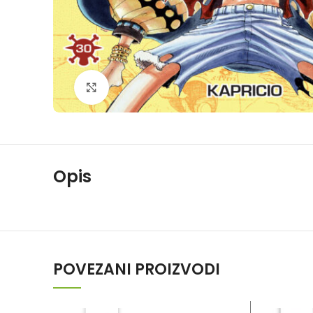
Klikni da povečaš
Opis
POVEZANI PROIZVODI