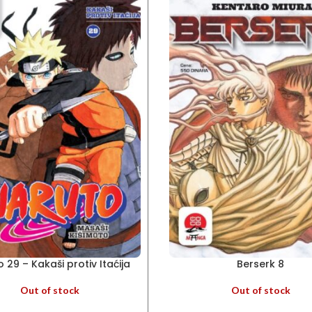
 29 – Kakaši protiv Itaćija
Berserk 8
Out of stock
Out of stock