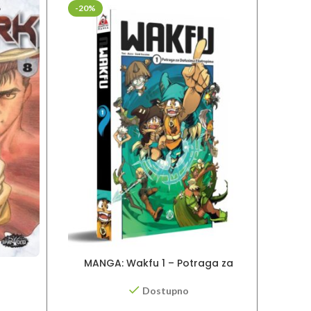
-20%
MANGA: Wakfu 1 – Potraga za
Narut
Dofusima Eliotropima
Dostupno