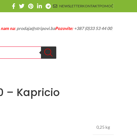
NEWSLETTER
KONTAKT
POMOĆ
e nam na:
prodaja@stripovi.ba
Pozovite:
+387 (0)33 53 44 00
0 – Kapricio
0,25 kg