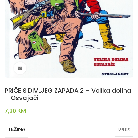
Klikni da povečaš
PRIČE S DIVLJEG ZAPADA 2 – Velika dolina
– Osvajači
7,20
KM
TEŽINA
0,4 kg