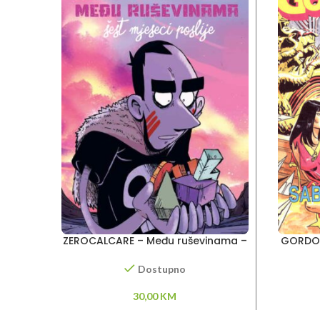
ZEROCALCARE – Među ruševinama –
GORDON
šest mjeseci poslije
Dostupno
30,00
KM