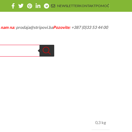
NEWSLETTER
KONTAKT
POMOĆ
e nam na:
prodaja@stripovi.ba
Pozovite:
+387 (0)33 53 44 00
0,3 kg