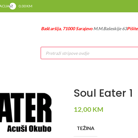
RACIJA
0,00
KM
Baščaršija, 71000 Sarajevo
M.M.Bašeskije 63
Pišit
Products
search
Soul Eater 1
12,00
KM
TEŽINA