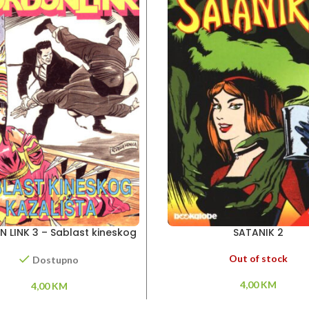
 LINK 3 – Sablast kineskog
SATANIK 2
kazališta
Out of stock
Dostupno
4,00
KM
4,00
KM