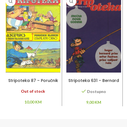
PROČITAJ VIŠE
DODAJ U KORPU
Stripoteka 87 – Poručnik
Stripoteka 631 – Bernard
Bluberi / Asteriks
Prince / Artur Fantom /
Princ Valiant
Out of stock
Dostupno
10,00
KM
9,00
KM