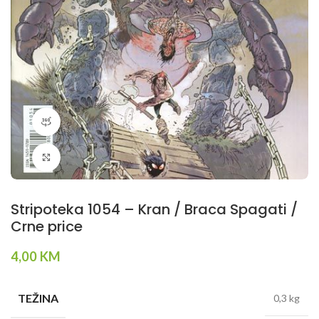
360 product view
Klikni da povečaš
Stripoteka 1054 – Kran / Braca Spagati /
Crne price
4,00
KM
TEŽINA
0,3 kg