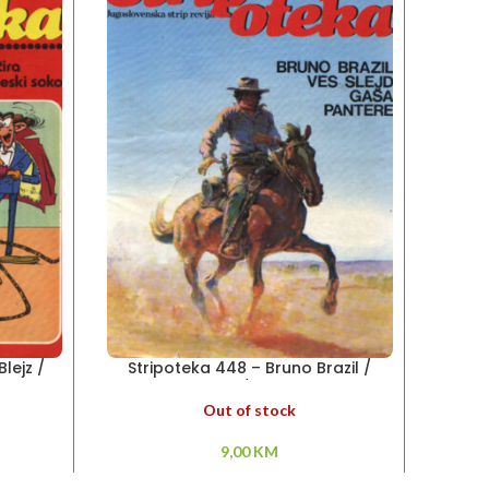
lejz /
Stripoteka 448 – Bruno Brazil /
Stri
soko
Pantere / Ves Slejd
Out of stock
9,00
KM