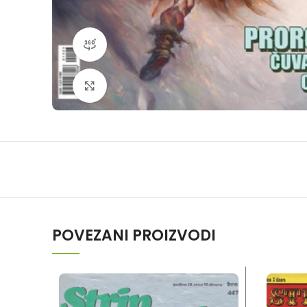
360 product view
Klikni da povečaš
POVEZANI PROIZVODI