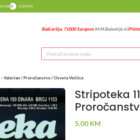
RACIJA
0,00
KM
Baščaršija, 71000 Sarajevo
M.M.Bašeskije 63
Pišit
Products
search
– Valerian / Proročanstvo / Osveta Veštice
Stripoteka 1
Proročanstv
5,00
KM