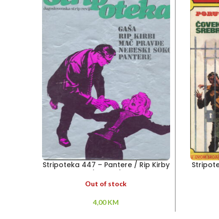
Stripoteka 447 – Pantere / Rip Kirby
Stripot
/ Gaša /
Out of stock
4,00
KM