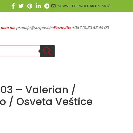
NEWSLETTER
KONTAKT
POMOĆ
e nam na:
prodaja@stripovi.ba
Pozovite:
+387 (0)33 53 44 00
103 – Valerian /
o / Osveta Veštice