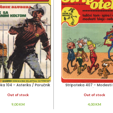
eka 104 – Asteriks / Poručnik
Stripoteka 407 – Modesti B
Bluberi
Talicni Tom / Nebeski 
Out of stock
Out of stock
9,00
KM
4,00
KM