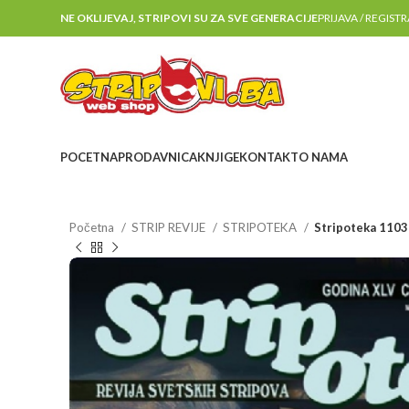
NE OKLIJEVAJ, STRIPOVI SU ZA SVE GENERACIJE
PRIJAVA / REGIST
POCETNA
PRODAVNICA
KNJIGE
KONTAKT
O NAMA
Početna
STRIP REVIJE
STRIPOTEKA
Stripoteka 1103 