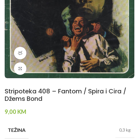
360 product view
Klikni da povečaš
Stripoteka 408 – Fantom / Spira i Cira /
Džems Bond
9,00
KM
TEŽINA
0,3 kg