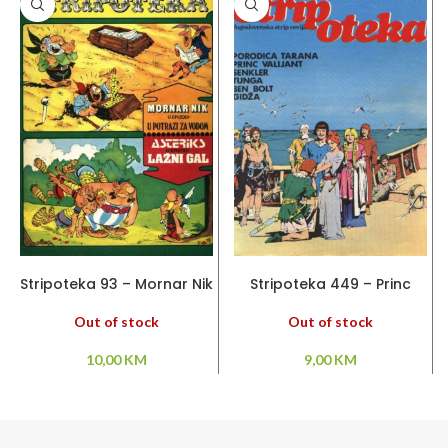
PROČITAJ VIŠE
PROČITAJ VIŠE
Stripoteka 93 – Mornar Nik
Stripoteka 449 – Princ
/ Asteriks
Valiant / Senkler/ Tunga /
Porodica Tarana
Out of stock
Out of stock
10,00
KM
9,00
KM